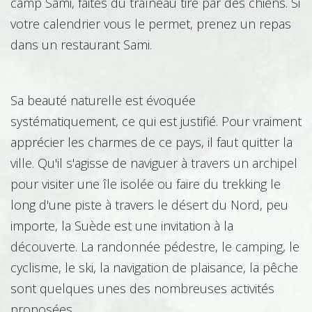
camp Sami, faites du traîneau tiré par des chiens. Si
votre calendrier vous le permet, prenez un repas
dans un restaurant Sami.
Foresterie - Sylviculture
Sa beauté naturelle est évoquée
systématiquement, ce qui est justifié. Pour vraiment
apprécier les charmes de ce pays, il faut quitter la
Histoire – Culture
ville. Qu'il s'agisse de naviguer à travers un archipel
pour visiter une île isolée ou faire du trekking le
long d'une piste à travers le désert du Nord, peu
Horticulture
importe, la Suède est une invitation à la
découverte. La randonnée pédestre, le camping, le
cyclisme, le ski, la navigation de plaisance, la pêche
Hôtellerie - Restauration
sont quelques unes des nombreuses activités
proposées.