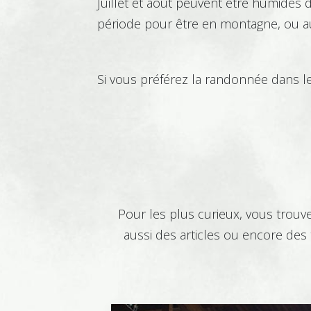
Juillet et août peuvent être humides 
période pour être en montagne, ou au
Commerce
Si vous préférez la randonnée dans le
Comptabilité - Gestion
Environnement
Pour les plus curieux, vous trouve
aussi des articles ou encore des 
Equin
Foresterie - Sylviculture