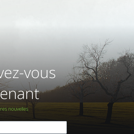
ivez-vous
enant
res nouvelles