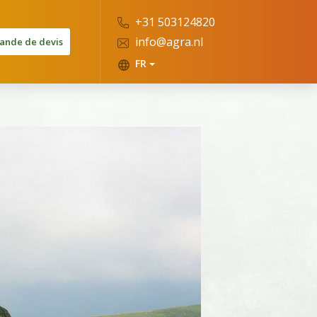
+31 503124820
info@agra.nl
nde de devis
FR