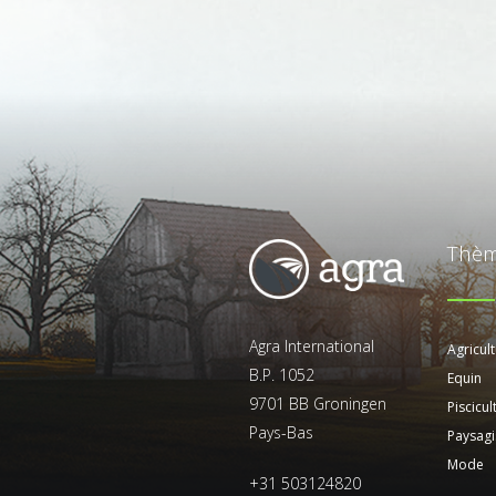
Viticulture - Œnologie
Agriculture et l’elevage
Agriculture
Thè
Agra International
Agricult
Agroéquipement
B.P. 1052
Equin
9701 BB Groningen
Piscicu
Pays-Bas
Paysagis
Mode
+31 503124820