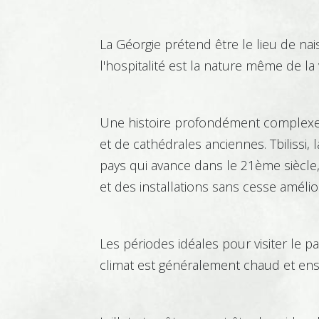
Bâtiment – Construction
La Géorgie prétend être le lieu de na
l'hospitalité est la nature même de la v
Boucherie Charcuterie
Une histoire profondément complexe a 
Traiteur
et de cathédrales anciennes. Tbilissi, 
pays qui avance dans le 21ème siècle,
et des installations sans cesse améli
Chimie
Les périodes idéales pour visiter le p
climat est généralement chaud et enso
Coiffure - Esthétique