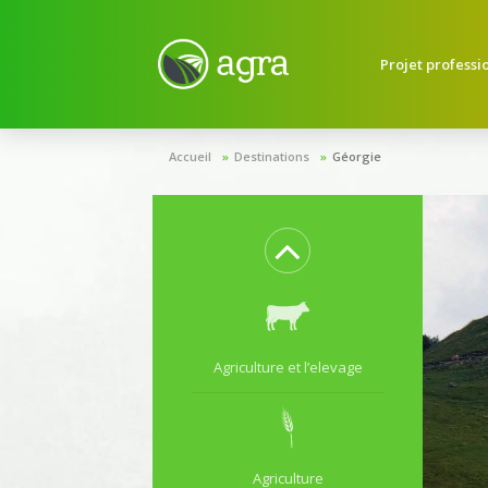
Paysagiste - Jardinerie
Projet professi
Pisciculture – Aquaculture
Accueil
Destinations
Géorgie
Viticulture - Œnologie
Agriculture et l’elevage
Agriculture