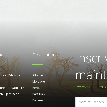
Inscr
mes
Destinations
maint
ure et l’elevage
Albanie
Moldavie
Recevez les derniè
lture – Aquaculture
Pérou
te - Jardinerie
Paraguay
Panama