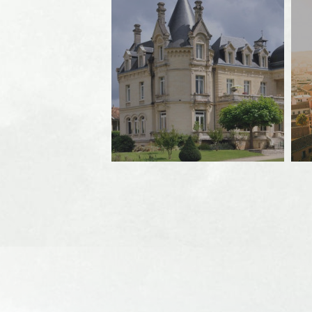
Mécanique
Mode
Paysagiste - Jardinerie
Pisciculture – Aquaculture