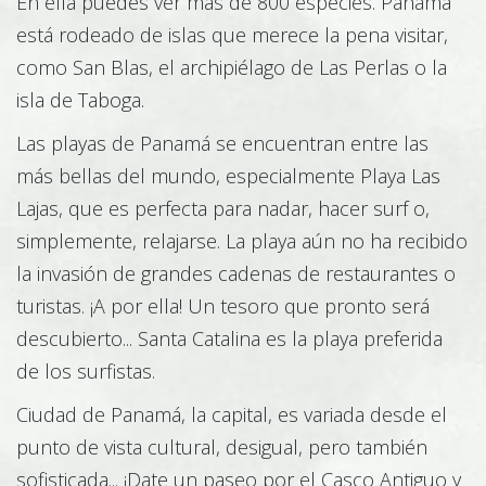
En ella puedes ver más de 800 especies. Panamá
está rodeado de islas que merece la pena visitar,
Mecánica
como San Blas, el archipiélago de Las Perlas o la
isla de Taboga.
Las playas de Panamá se encuentran entre las
Paisajismo / jardinería
más bellas del mundo, especialmente Playa Las
Lajas, que es perfecta para nadar, hacer surf o,
simplemente, relajarse. La playa aún no ha recibido
Piscicultura/Acuicultura
la invasión de grandes cadenas de restaurantes o
turistas. ¡A por ella! Un tesoro que pronto será
descubierto... Santa Catalina es la playa preferida
de los surfistas.
Viticultura y enología
Ciudad de Panamá, la capital, es variada desde el
punto de vista cultural, desigual, pero también
sofisticada... ¡Date un paseo por el Casco Antiguo y
Agricultura / Ganadería